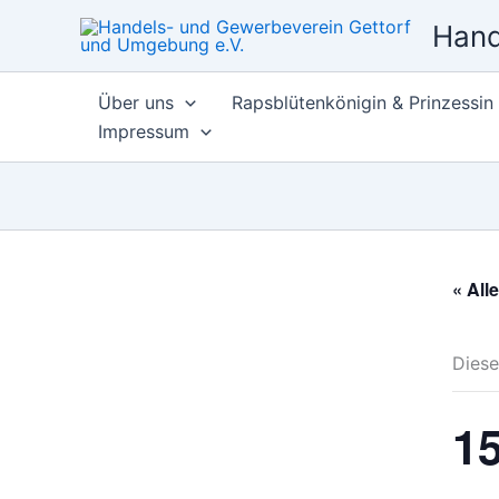
Zum
Hand
Inhalt
springen
Über uns
Rapsblütenkönigin & Prinzessin
Impressum
« All
Diese
15